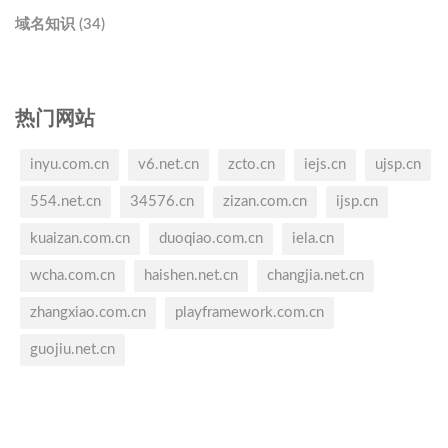
域名知识 (34)
热门网站
inyu.com.cn
v6.net.cn
zcto.cn
iejs.cn
ujsp.cn
554.net.cn
34576.cn
zizan.com.cn
ijsp.cn
kuaizan.com.cn
duoqiao.com.cn
iela.cn
wcha.com.cn
haishen.net.cn
changjia.net.cn
zhangxiao.com.cn
playframework.com.cn
guojiu.net.cn