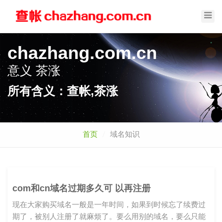
Toggl
Navig
chazhang.com.cn
意义
查帐
所有含义：查帐,茶涨
首页
域名知识
com和cn域名过期多久可 以再注册
现在大家购买域名一般是一年时间，如果到时候忘了续费过
期了，被别人注册了就麻烦了。要么用别的域名，要么只能