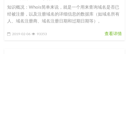
知识概况：Whois简单来说，就是一个用来查询域名是否已
经被注册，以及注册域名的详细信息的数据库（如域名所有
人、域名注册商、域名注册日期和过期日期等）。
查看详情
2019-02-06
93353
27推广域名在微信中被拦截、封杀、屏蔽的原因以
及解决方案
域名被封的原因1. 域名来源，在微信有过黑历史，被人使用
过在微信有过不良记录，后来被人为各种方法恢复后转到你
手上，这种域名很容易被封。2. 域名分享量太大。3. 域名指
向的站点内容
查看详情
2019-03-03
75784