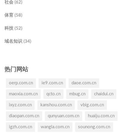
社会 (62)
体育 (58)
科技 (52)
域名知识 (34)
热门网站
oerp.com.cn
ie9.com.cn
daoe.com.cn
maoxia.com.cn
qcto.cn
mbug.cn
chaidui.cn
ixyz.com.cn
kanshou.com.cn
vbig.com.cn
diaopan.com.cn
qunyuan.com.cn
huaiju.com.cn
igzh.com.cn
wangla.com.cn
sounong.com.cn