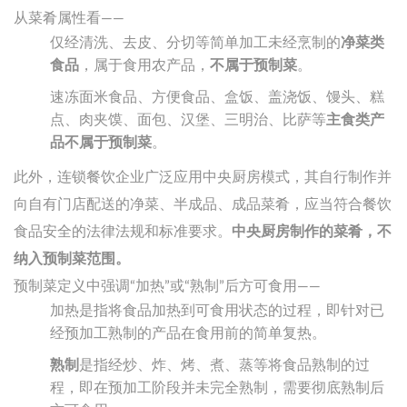
从菜肴属性看——
仅经清洗、去皮、分切等简单加工未经烹制的
净菜类
食品
，属于食用农产品，
不属于预制菜
。
速冻面米食品、方便食品、盒饭、盖浇饭、馒头、糕
点、肉夹馍、面包、汉堡、三明治、比萨等
主食类产
品不属于预制菜
。
此外，连锁餐饮企业广泛应用中央厨房模式，其自行制作并
向自有门店配送的净菜、半成品、成品菜肴，应当符合餐饮
食品安全的法律法规和标准要求。
中央厨房制作的菜肴，不
纳入预制菜范围。
预制菜定义中强调“加热”或“熟制”后方可食用——
加热是指将食品加热到可食用状态的过程，即针对已
经预加工熟制的产品在食用前的简单复热。
熟制
是指经炒、炸、烤、煮、蒸等将食品熟制的过
程，即在预加工阶段并未完全熟制，需要彻底熟制后