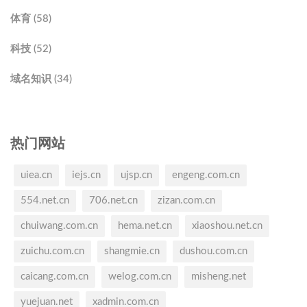
体育 (58)
科技 (52)
域名知识 (34)
热门网站
uiea.cn
iejs.cn
ujsp.cn
engeng.com.cn
554.net.cn
706.net.cn
zizan.com.cn
chuiwang.com.cn
hema.net.cn
xiaoshou.net.cn
zuichu.com.cn
shangmie.cn
dushou.com.cn
caicang.com.cn
welog.com.cn
misheng.net
yuejuan.net
xadmin.com.cn