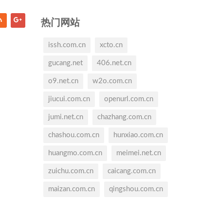
热门网站
issh.com.cn
xcto.cn
gucang.net
406.net.cn
o9.net.cn
w2o.com.cn
jiucui.com.cn
openurl.com.cn
jumi.net.cn
chazhang.com.cn
chashou.com.cn
hunxiao.com.cn
huangmo.com.cn
meimei.net.cn
zuichu.com.cn
caicang.com.cn
maizan.com.cn
qingshou.com.cn