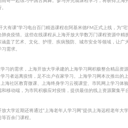
周雨奇一起练习中国古典舞。参与并完成课程学习，将获得上海
行。
“开大有课”学习电台百门精选课程在阿基米德FM正式上线，为“宅
染肺炎疫情。这些在线课程从上海开放大学数万门课程资源中精
，内容涵盖了艺术、文化、护理、疾病预防、城市安全等领域，让广
学习需求。
家学习的需求，上海开放大学承建的上海学习网积极整合精品资
身学习者远离疫情，足不出户在家学习。上海学习网本次推出的
、上海社区教育微课、上海终身学习云视课堂、市民网上学习体
端和移动端，为市民积极应对疫情，提供最佳的线上资源聚集平
放大学近期还将通过“上海老年人学习网”提供上海远程老年大
习等百余门课程。