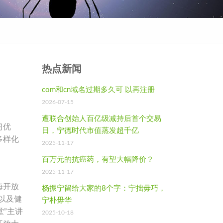
热点新闻
com和cn域名过期多久可 以再注册
2026-07-15
遭联合创始人百亿级减持后首个交易
习优
日，宁德时代市值蒸发超千亿
多样化
2025-11-17
百万元的抗癌药，有望大幅降价？
2025-11-17
海开放
杨振宁留给大家的8个字：宁拙毋巧，
以及健
宁朴毋华
堂”主讲
2025-10-18