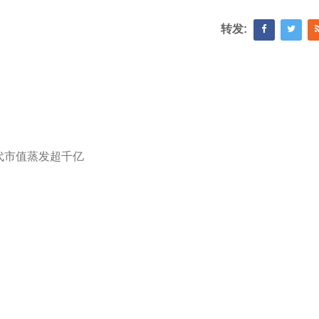
转发:
代市值蒸发超千亿