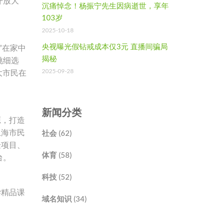
开放大
沉痛悼念！杨振宁先生因病逝世，享年
103岁
2025-10-18
央视曝光假钻戒成本仅3元 直播间骗局
”在家中
揭秘
挑细选
2025-09-28
大市民在
新闻分类
源，打造
上海市民
社会 (62)
验项目、
体育 (58)
台。
科技 (52)
学精品课
域名知识 (34)